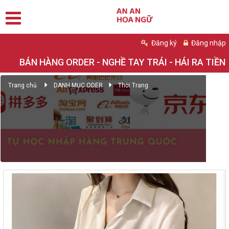
Đăng ký
Đăng nhập
BÁN HÀNG ORDER - NGHỀ TAY TRÁI - HÁI RA TIỀN
Trang chủ
DANH MỤC ODER
Thời Trang