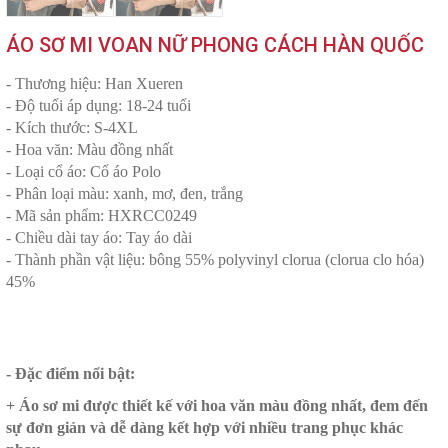
ÁO SƠ MI VOAN NỮ PHONG CÁCH HÀN QUỐC
- Thương hiệu: Han Xueren
- Độ tuổi áp dụng: 18-24 tuổi
- Kích thước: S-4XL
- Hoa văn: Màu đồng nhất
- Loại cổ áo: Cổ áo Polo
- Phân loại màu: xanh, mơ, đen, trắng
- Mã sản phẩm: HXRCC0249
- Chiều dài tay áo: Tay áo dài
- Thành phần vật liệu: bông 55% polyvinyl clorua (clorua clo hóa)
45%
- Đặc điểm nổi bật:
+ Áo sơ mi được thiết kế với hoa văn màu đồng nhất, đem đến
sự đơn giản và dễ dàng kết hợp với nhiều trang phục khác