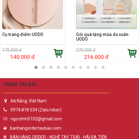
Cọ trang điểm UODO
Gói quà tặng mùa du xuân
UODO
175.000 đ
270.000 đ
140.000 đ
216.000 đ
ORDER TAO BAO
Đà Nẵng, Việt Nam
0974.818.534 (Zalo/viber)
ngoctinh0102@gmail.com
banhangordertaobao.com
BÁN HÀNG ORDER - NGHỀ TAY TRÁI - HÁI RA TIỀN