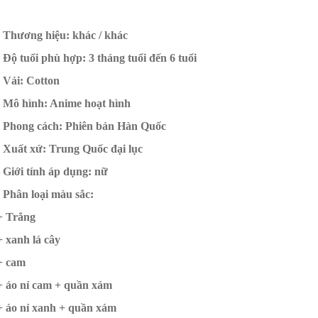
- Thương hiệu: khác / khác
- Độ tuổi phù hợp: 3 tháng tuổi đến 6 tuổi
- Vải: Cotton
- Mô hình: Anime hoạt hình
- Phong cách: Phiên bản Hàn Quốc
- Xuất xứ: Trung Quốc đại lục
- Giới tính áp dụng: nữ
- Phân loại màu sắc:
+ Trắng
+ xanh lá cây
+ cam
+ áo nỉ cam + quần xám
+ áo nỉ xanh + quần xám