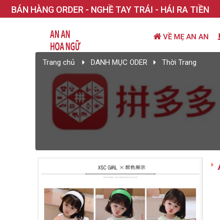
BÁN HÀNG ORDER - NGHỀ TAY TRÁI - HÁI RA TIỀN
VỀ MẸ AN AN
Trang chủ
DANH MỤC ODER
Thời Trang