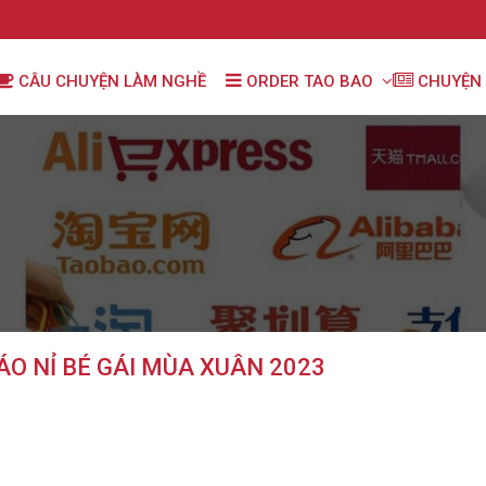
CÂU CHUYỆN LÀM NGHỀ
ORDER TAO BAO
CHUYỆN 
ÁO NỈ BÉ GÁI MÙA XUÂN 2023