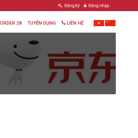
Đăng ký
Đăng nhập
ORDER 28
TUYỂN DỤNG
LIÊN HỆ