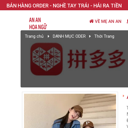
BÁN HÀNG ORDER - NGHỀ TAY TRÁI - HÁI RA TIỀN
VỀ MẸ AN AN
Trang chủ
DANH MỤC ODER
Thời Trang