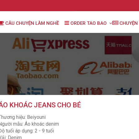
CÂU CHUYỆN LÀM NGHỀ
ORDER TAO BAO
CHUYỆN 
ÁO KHOÁC JEANS CHO BÉ
Thương hiệu: Beiyouni
Người mẫu: Áo khoác denim
Độ tuổi áp dụng: 2 - 9 tuổi
Vải: Denim