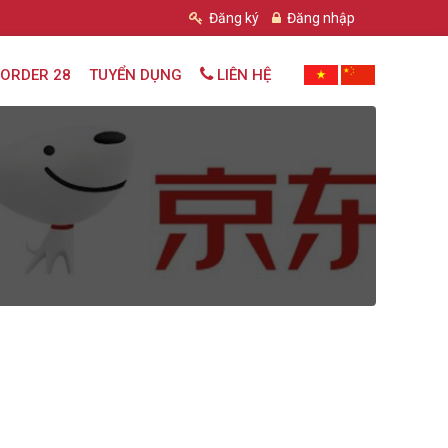
Đăng ký
Đăng nhập
ORDER 28
TUYỂN DỤNG
LIÊN HỆ