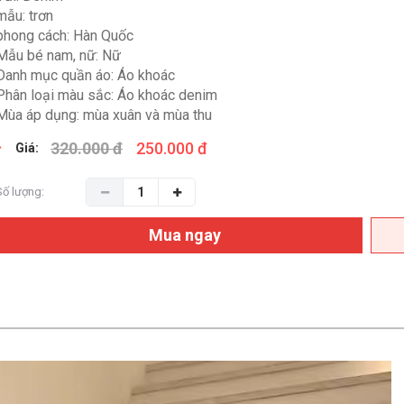
mẫu: trơn
phong cách: Hàn Quốc
Mẫu bé nam, nữ: Nữ
Danh mục quần áo: Áo khoác
Phân loại màu sắc: Áo khoác denim
Mùa áp dụng: mùa xuân và mùa thu
320.000 đ
250.000 đ
Giá:
Số lượng:
Mua ngay