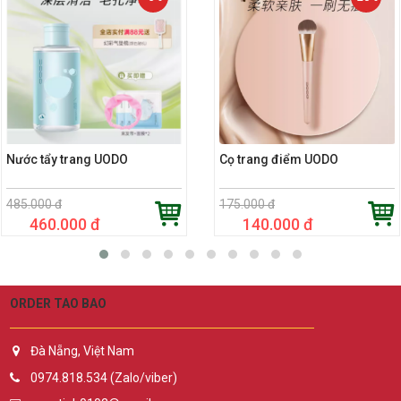
Nước tẩy trang UODO
Cọ trang điểm UODO
485.000 đ
175.000 đ
460.000 đ
140.000 đ
ORDER TAO BAO
Đà Nẵng, Việt Nam
0974.818.534 (Zalo/viber)