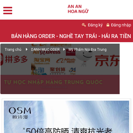
Đăng ký
Đăng nhập
BÁN HÀNG ORDER - NGHỀ TAY TRÁI - HÁI RA TIỀN
Trang chủ
DANH MỤC ODER
Mỹ Phẩm Nội Địa Trung