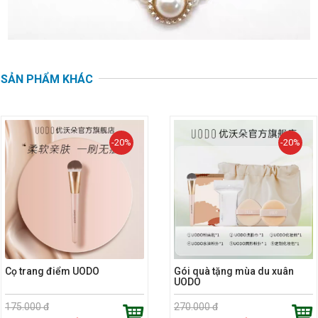
SẢN PHẨM KHÁC
-20%
-20%
Cọ trang điểm UODO
Gói quà tặng mùa du xuân
UODO
175.000 đ
270.000 đ