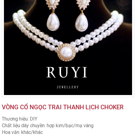
VÒNG CỔ NGỌC TRAI THANH LỊCH CHOKER
Thương hiệu: DIY
Chất liệu dây chuyền: hợp kim/bạc/mạ vàng
Hoa văn: khác/khác