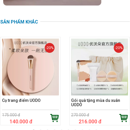
SẢN PHẨM KHÁC
-20%
-20%
Cọ trang điểm UODO
Gói quà tặng mùa du xuân
UODO
175.000 đ
270.000 đ
140.000 đ
216.000 đ