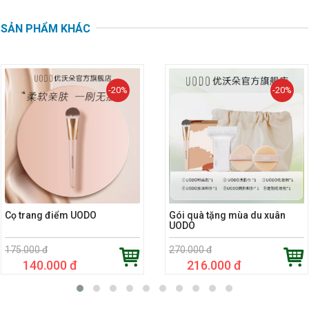
SẢN PHẨM KHÁC
-20%
-20%
Cọ trang điểm UODO
Gói quà tặng mùa du xuân
UODO
175.000 đ
270.000 đ
140.000 đ
216.000 đ