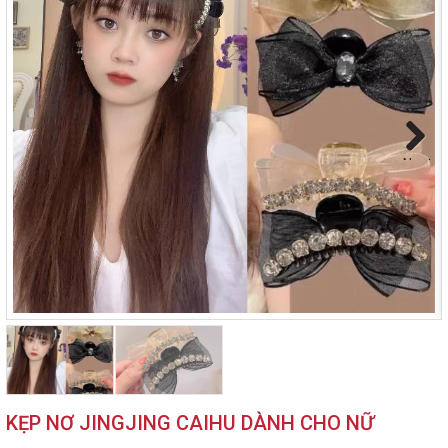
Next
KẸP NƠ JINGJING CAIHU DÀNH CHO NỮ