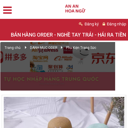
Đăng ký
Đăng nhập
BÁN HÀNG ORDER - NGHỀ TAY TRÁI - HÁI RA TIỀN
Trang chủ
DANH MỤC ODER
Phụ Kiện Trang Sức