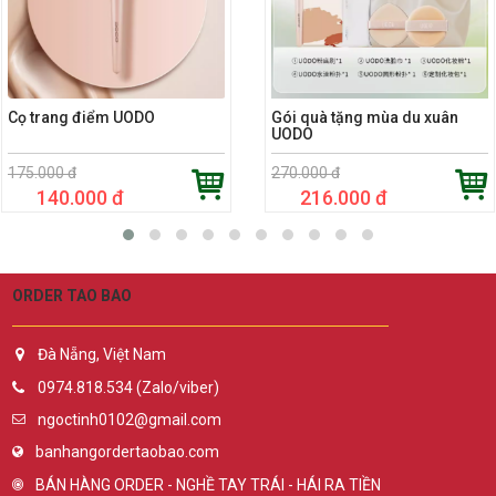
Cọ trang điểm UODO
Gói quà tặng mùa du xuân
UODO
175.000 đ
270.000 đ
140.000 đ
216.000 đ
ORDER TAO BAO
Đà Nẵng, Việt Nam
0974.818.534 (Zalo/viber)
ngoctinh0102@gmail.com
banhangordertaobao.com
BÁN HÀNG ORDER - NGHỀ TAY TRÁI - HÁI RA TIỀN