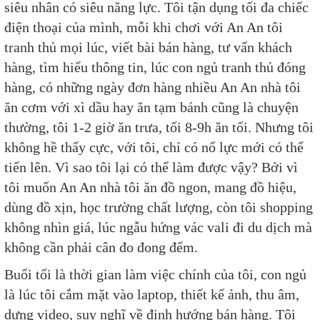
siêu nhân có siêu năng lực. Tôi tận dụng tối đa chiếc
điện thoại của mình, mỗi khi chơi với An An tôi
tranh thủ mọi lúc, viết bài bán hàng, tư vấn khách
hàng, tìm hiểu thông tin, lúc con ngủ tranh thủ đóng
hàng, có những ngày đơn hàng nhiều An An nhà tôi
ăn cơm với xì dầu hay ăn tạm bánh cũng là chuyện
thường, tôi 1-2 giờ ăn trưa, tối 8-9h ăn tối. Nhưng tôi
không hề thấy cực, với tôi, chỉ có nổ lực mới có thể
tiến lên. Vì sao tôi lại có thể làm được vậy? Bởi vì
tôi muốn An An nhà tôi ăn đồ ngon, mang đồ hiệu,
dùng đồ xịn, học trường chất lượng, còn tôi shopping
không nhìn giá, lúc ngẫu hứng vác vali đi du dịch mà
không cần phải cân đo đong đếm.
Buổi tối là thời gian làm việc chính của tôi, con ngủ
là lúc tôi cắm mặt vào laptop, thiết kế ảnh, thu âm,
dựng video, suy nghĩ về định hướng bán hàng. Tôi