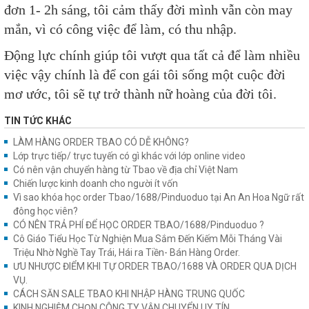
đơn 1- 2h sáng, tôi cảm thấy đời mình vẫn còn may
mắn, vì có công việc để làm, có thu nhập.
Động lực chính giúp tôi vượt qua tất cả để làm nhiều
việc vậy chính là để con gái tôi sống một cuộc đời
mơ ước, tôi sẽ tự trở thành nữ hoàng của đời tôi.
TIN TỨC KHÁC
LÀM HÀNG ORDER TBAO CÓ DỄ KHÔNG?
Lớp trực tiếp/ trực tuyến có gì khác với lớp online video
Có nên vận chuyển hàng từ Tbao về địa chỉ Việt Nam
Chiến lược kinh doanh cho người ít vốn
Vì sao khóa học order Tbao/1688/Pinduoduo tại An An Hoa Ngữ rất
đông học viên?
CÓ NÊN TRẢ PHÍ ĐỂ HỌC ORDER TBAO/1688/Pinduoduo ?
Cô Giáo Tiểu Học Từ Nghiện Mua Sắm Đến Kiếm Mỗi Tháng Vài
Triệu Nhờ Nghề Tay Trái, Hái ra Tiền- Bán Hàng Order.
ƯU NHƯỢC ĐIỂM KHI TỰ ORDER TBAO/1688 VÀ ORDER QUA DỊCH
VỤ.
CÁCH SĂN SALE TBAO KHI NHẬP HÀNG TRUNG QUỐC
KINH NGHIỆM CHỌN CÔNG TY VẬN CHUYỂN UY TÍN