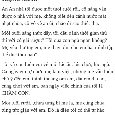
An An nhà tôi được một tuổi rưỡi rồi, cô nàng vẫn
được ở nhà với mẹ, không biết đến cảnh nước mắt
nhạt nhòa, cô vỗ về an ủi, chao ôi sao thiết tha.
Mỗi buổi sáng thức dậy, tôi đều dành thời gian thủ
thỉ với cô gái rượu:" Tối qua con ngủ ngon không?
Mẹ yêu thương em, mẹ thay bỉm cho em ha, mình tập
thể dục thôi nào".
Tôi và con luôn vui vẻ mỗi lúc ăn, lúc chơi, lúc ngủ.
Cả ngày em tự chơi, mẹ làm việc, nhưng mẹ vẫn luôn
chú ý đến em, thỉnh thoảng ôm em, dắt em đi dạo,
cùng chơi với em, ban ngày việc chính của tôi là
CHĂM CON.
Một tuổi rưỡi, ,chưa từng bị mẹ la, mẹ cũng chưa
từng tức giận với em. Đó là điều tôi có thể tự hào