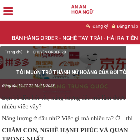
Đăng ký
Đăng nhập
BÁN HÀNG ORDER - NGHỀ TAY TRÁI - HÁI RA TIỀN
Trang chủ
CHUYỆN ORDER 28
TÔI MUỐN TRỞ THÀNH NỮ HOÀNG CỦA ĐỜI TÔI
Đăng lúc 19:27:21 16/11/2023
Bạn bè đều hỏi tôi, năng lượng đâu mà làm được
nhiều việc vậy?
Năng lượng ở đâu nhỉ? Việc gì mà nhiều ta? Ờ....thì
CHĂM CON, NGHỀ HẠNH PHÚC VÀ QUAN
TRỌNG NHẤT.