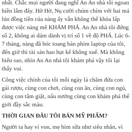
nhất. Chắc mọi người đang nghĩ An An nhà tôi ngoan
hiền lắm đây. Hờ Hờ, Nụ cười chúm chím với hai má
lún đồng tiền của nàng ấy vẫn không thể khỏa lấp
được việc nàng mê KHÁM PHÁ. An An nhà tôi đứng
số 2, không ai dám dành vị trí số 1 về độ PHÁ. Lúc 6-
7 tháng, nàng đã bóc toang bàn phím laptop của tôi,
đến giờ thì tài sản hao hụt kể không xuể. Mà không
hiểu sao, nhìn An An nhà tôi khám phá vậy tôi lại
thấy vui.
Công việc chính của tôi mỗi ngày là chăm đứa con
gái rượu, cùng con chơi, cùng con ăn, cùng con ngủ,
cùng con tắm giặt, nấu nướng cùng con khám phá thế
giới đầy sắc màu.
THỜI GIAN ĐÂU TÔI BÁN MỸ PHẨM?
Người ta hay ví von, mẹ bỉm sữa như siêu nhân, vì