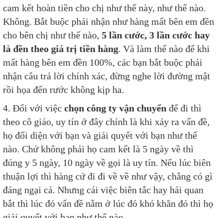
cam kết hoàn tiền cho chị như thế này, như thế nào.
Không. Bắt buộc phải nhận như hàng mất bên em đền
cho bên chị như thế nào,
5 lần cước, 3 lần cước hay
là đền theo giá trị tiền hàng
. Và làm thế nào để khi
mất hàng bên em đền 100%, các bạn bắt buộc phải
nhận câu trả lời chính xác, đừng nghe lời đường mật
rồi họa đến rước không kịp ha.
4. Đối với việc
chọn công ty vận chuyển
để đi thì
theo cô giáo, uy tín ở đây chính là khi xảy ra vấn đề,
họ đối diện với bạn và giải quyết với bạn như thế
nào. Chứ không phải họ cam kết là 5 ngày về thì
đúng y 5 ngày, 10 ngày về gọi là uy tín. Nếu lúc biên
thuận lợi thì hàng cứ đi đi về về như vậy, chẳng có gì
đáng ngại cả. Nhưng cái việc biên tắc hay hải quan
bắt thì lúc đó vấn đề nằm ở lúc đó khó khăn đó thì họ
giải quyết với bạn như thế nào.