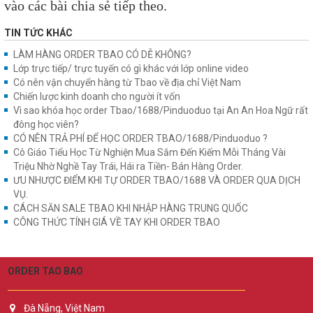
vào các bài chia sẻ tiếp theo.
TIN TỨC KHÁC
LÀM HÀNG ORDER TBAO CÓ DỄ KHÔNG?
Lớp trực tiếp/ trực tuyến có gì khác với lớp online video
Có nên vận chuyển hàng từ Tbao về địa chỉ Việt Nam
Chiến lược kinh doanh cho người ít vốn
Vì sao khóa học order Tbao/1688/Pinduoduo tại An An Hoa Ngữ rất
đông học viên?
CÓ NÊN TRẢ PHÍ ĐỂ HỌC ORDER TBAO/1688/Pinduoduo ?
Cô Giáo Tiểu Học Từ Nghiện Mua Sắm Đến Kiếm Mỗi Tháng Vài
Triệu Nhờ Nghề Tay Trái, Hái ra Tiền- Bán Hàng Order.
ƯU NHƯỢC ĐIỂM KHI TỰ ORDER TBAO/1688 VÀ ORDER QUA DỊCH
VỤ.
CÁCH SĂN SALE TBAO KHI NHẬP HÀNG TRUNG QUỐC
CÔNG THỨC TÍNH GIÁ VỀ TAY KHI ORDER TBAO
ORDER TAO BAO
Đà Nẵng, Việt Nam