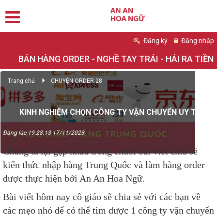
Đăng ký
Đăng nhập
BÁN HÀNG ORDER - NGHỀ TAY TRÁI - HÁI RA TIỀN
Trang chủ
CHUYỆN ORDER 28
KINH NGHIỆM CHỌN CÔNG TY VẬN CHUYỂN UY TÍN
Đăng lúc 19:28:13 17/11/2023
Chúng ta lại gặp nhau trong chuỗi bài viết chia sẻ
kiến thức nhập hàng Trung Quốc và làm hàng order
được thực hiện bởi An An Hoa Ngữ.
Bài viết hôm nay cô giáo sẽ chia sẻ với các bạn về
các mẹo nhỏ để có thể tìm được 1 công ty vận chuyển