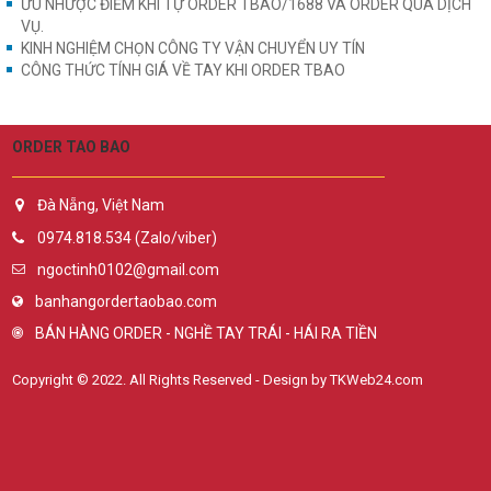
ƯU NHƯỢC ĐIỂM KHI TỰ ORDER TBAO/1688 VÀ ORDER QUA DỊCH
VỤ.
KINH NGHIỆM CHỌN CÔNG TY VẬN CHUYỂN UY TÍN
CÔNG THỨC TÍNH GIÁ VỀ TAY KHI ORDER TBAO
ORDER TAO BAO
Đà Nẵng, Việt Nam
0974.818.534 (Zalo/viber)
ngoctinh0102@gmail.com
banhangordertaobao.com
BÁN HÀNG ORDER - NGHỀ TAY TRÁI - HÁI RA TIỀN
Copyright © 2022. All Rights Reserved - Design by TKWeb24.com