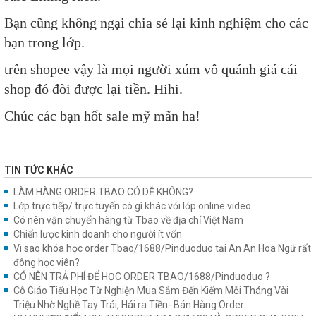
Bạn cũng không ngại chia sẻ lại kinh nghiệm cho các
bạn trong lớp.
trên shopee vậy là mọi người xúm vô quánh giá cái
shop đó đòi được lại tiền. Hihi.
Chúc các bạn hốt sale mỹ mãn ha!
TIN TỨC KHÁC
LÀM HÀNG ORDER TBAO CÓ DỄ KHÔNG?
Lớp trực tiếp/ trực tuyến có gì khác với lớp online video
Có nên vận chuyển hàng từ Tbao về địa chỉ Việt Nam
Chiến lược kinh doanh cho người ít vốn
Vì sao khóa học order Tbao/1688/Pinduoduo tại An An Hoa Ngữ rất
đông học viên?
CÓ NÊN TRẢ PHÍ ĐỂ HỌC ORDER TBAO/1688/Pinduoduo ?
Cô Giáo Tiểu Học Từ Nghiện Mua Sắm Đến Kiếm Mỗi Tháng Vài
Triệu Nhờ Nghề Tay Trái, Hái ra Tiền- Bán Hàng Order.