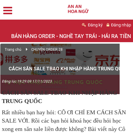
Đăng ký
Đăng nhập
BÁN HÀNG ORDER - NGHỀ TAY TRÁI - HÁI RA TIỀN
Trang chủ
CHUYỆN ORDER 28
CÁCH SĂN SALE TBAO KHI NHẬP HÀNG TRUNG QUỐC
Đăng lúc 19:29:09 17/11/2023
CÁCH SĂN SALE TBAO KHI NHẬP HÀNG
TRUNG QUỐC
Rất nhiều bạn hay hỏi: CÔ ƠI CHỈ EM CÁCH SĂN
SALE VỚI. Rồi các bạn hỏi khoá học đều hỏi học
xong em săn sale liền được không? Bài viết này Cô