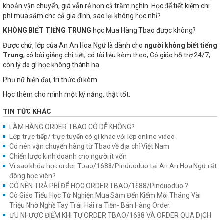
khoản vận chuyển, giá vẫn rẻ hơn cả trăm nghìn. Học để tiết kiệm chi
phí mua sắm cho cả gia đình, sao lại không học nhỉ?
KHÔNG BIẾT TIẾNG TRUNG
học Mua Hàng Tbao được không?
Được chứ, lớp của An An Hoa Ngữ là dành cho
người không biết tiếng
Trung
, có bài giảng chi tiết, có tài liệu kèm theo, Cô giáo hỗ trợ 24/7,
còn lý do gì học không thành ha.
Phụ nữ hiện đại, tri thức đi kèm.
Học thêm cho mình một kỹ năng, thật tốt.
TIN TỨC KHÁC
LÀM HÀNG ORDER TBAO CÓ DỄ KHÔNG?
Lớp trực tiếp/ trực tuyến có gì khác với lớp online video
Có nên vận chuyển hàng từ Tbao về địa chỉ Việt Nam
Chiến lược kinh doanh cho người ít vốn
Vì sao khóa học order Tbao/1688/Pinduoduo tại An An Hoa Ngữ rất
đông học viên?
CÓ NÊN TRẢ PHÍ ĐỂ HỌC ORDER TBAO/1688/Pinduoduo ?
Cô Giáo Tiểu Học Từ Nghiện Mua Sắm Đến Kiếm Mỗi Tháng Vài
Triệu Nhờ Nghề Tay Trái, Hái ra Tiền- Bán Hàng Order.
ƯU NHƯỢC ĐIỂM KHI TỰ ORDER TBAO/1688 VÀ ORDER QUA DỊCH