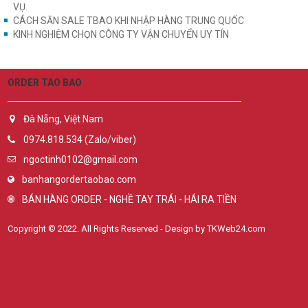
VỤ.
CÁCH SĂN SALE TBAO KHI NHẬP HÀNG TRUNG QUỐC
KINH NGHIỆM CHỌN CÔNG TY VẬN CHUYỂN UY TÍN
ORDER TAO BAO
Đà Nẵng, Việt Nam
0974.818.534 (Zalo/viber)
ngoctinh0102@gmail.com
banhangordertaobao.com
BÁN HÀNG ORDER - NGHỀ TAY TRÁI - HÁI RA TIỀN
Copyright © 2022. All Rights Reserved - Design by TKWeb24.com