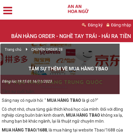
Đăng ký
Đăng nhập
BÁN HÀNG ORDER - NGHỀ TAY TRÁI - HÁI RA TIỀN
Trang chủ
CHUYỆN ORDER 28
TÂM SỰ THÊM VỀ MUA HÀNG TBAO
Đăng lúc 19:15:01 16/11/2023
Tâm sự cuối tuần.
Sáng nay có người hỏi: "
MUA HÀNG TBAO
là gì cô?"
Cô chợt nhớ, chưa từng giải thích khoá học của mình. Đối với đồng
nghiệp cùng buôn bán kinh doanh,
MUA HÀNG TBAO
không xa lạ,
nhưng bạn bè khác ngành, lại là thuật ngữ chuyên môn.
MUA HÀNG TBAO/1688
, là mua hàng tại website Tbao/1688 của