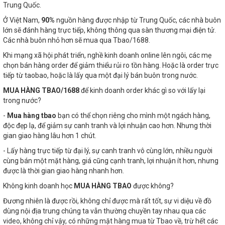
Trung Quốc.
Ở Việt Nam,
90%
nguồn hàng được nhập từ Trung Quốc, các nhà buôn
lớn sẽ đánh hàng trực tiếp, không thông qua sàn thương mại điện tử.
Các nhà buôn nhỏ hơn sẽ mua qua Tbao/1688.
Khi mạng xã hội phát triển, nghề kinh doanh online lên ngôi, các mẹ
chọn bán hàng order để giảm thiểu rủi ro tồn hàng. Hoặc là order trực
tiếp từ taobao, hoặc là lấy qua một đại lý bán buôn trong nước.
MUA HÀNG TBAO/1688
để kinh doanh order khác gì so với lấy lại
trong nước?
-
Mua hàng tbao
bạn có thể chọn riêng cho mình một ngách hàng,
độc đẹp lạ, để giảm sự canh tranh và lợi nhuận cao hơn. Nhưng thời
gian giao hàng lâu hơn 1 chút.
- Lấy hàng trực tiếp từ đại lý, sự canh tranh vô cùng lớn, nhiều người
cùng bán một mặt hàng, giá cũng cạnh tranh, lợi nhuận ít hơn, nhưng
được là thời gian giao hàng nhanh hơn.
Không kinh doanh học
MUA HÀNG TBAO
được không?
Đương nhiên là được rồi, không chỉ được mà rất tốt, sự vi diệu về đồ
dùng nội địa trung chúng ta vẫn thường chuyền tay nhau qua các
video, không chỉ vậy, có những mặt hàng mua từ Tbao về, trừ hết các