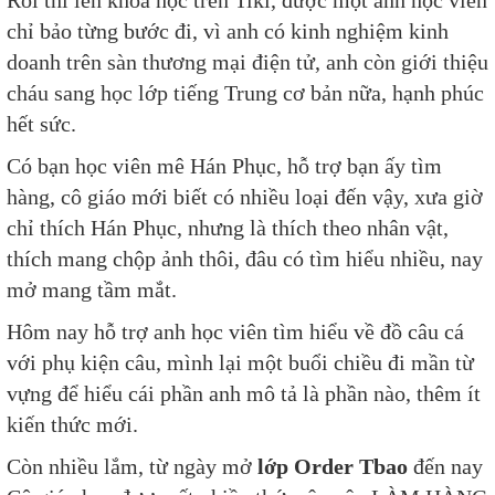
Rồi thì lên khóa học trên Tiki, được một anh học viên
chỉ bảo từng bước đi, vì anh có kinh nghiệm kinh
doanh trên sàn thương mại điện tử, anh còn giới thiệu
cháu sang học lớp tiếng Trung cơ bản nữa, hạnh phúc
hết sức.
Có bạn học viên mê Hán Phục, hỗ trợ bạn ấy tìm
hàng, cô giáo mới biết có nhiều loại đến vậy, xưa giờ
chỉ thích Hán Phục, nhưng là thích theo nhân vật,
thích mang chộp ảnh thôi, đâu có tìm hiểu nhiều, nay
mở mang tầm mắt.
Hôm nay hỗ trợ anh học viên tìm hiểu về đồ câu cá
với phụ kiện câu, mình lại một buổi chiều đi mần từ
vựng để hiểu cái phần anh mô tả là phần nào, thêm ít
kiến thức mới.
Còn nhiều lắm, từ ngày mở
lớp Order Tbao
đến nay