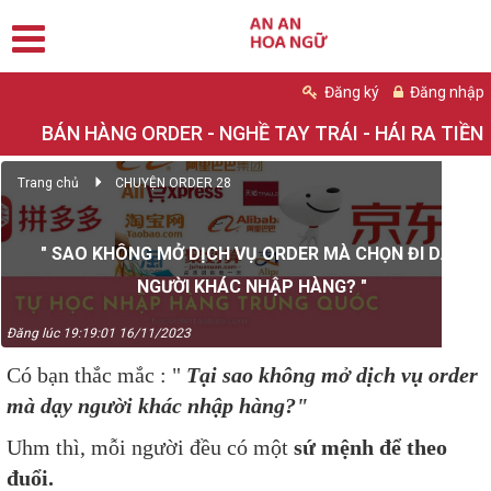
Đăng ký
Đăng nhập
BÁN HÀNG ORDER - NGHỀ TAY TRÁI - HÁI RA TIỀN
Trang chủ
CHUYỆN ORDER 28
" SAO KHÔNG MỞ DỊCH VỤ ORDER MÀ CHỌN ĐI DẠY
NGƯỜI KHÁC NHẬP HÀNG? "
Đăng lúc 19:19:01 16/11/2023
Có bạn thắc mắc : "
Tại sao không mở dịch vụ order
mà dạy người khác nhập hàng?"
Uhm thì, mỗi người đều có một
sứ mệnh để theo
đuổi.