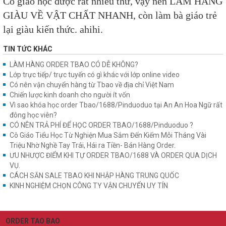
Cô giáo học được rất nhiều thứ, vậy nên LÀM HÀNG
GIÀU VỀ VẬT CHẤT NHANH, còn làm bà giáo trẻ
lại giàu kiến thức. ahihi.
TIN TỨC KHÁC
LÀM HÀNG ORDER TBAO CÓ DỄ KHÔNG?
Lớp trực tiếp/ trực tuyến có gì khác với lớp online video
Có nên vận chuyển hàng từ Tbao về địa chỉ Việt Nam
Chiến lược kinh doanh cho người ít vốn
Vì sao khóa học order Tbao/1688/Pinduoduo tại An An Hoa Ngữ rất
đông học viên?
CÓ NÊN TRẢ PHÍ ĐỂ HỌC ORDER TBAO/1688/Pinduoduo ?
Cô Giáo Tiểu Học Từ Nghiện Mua Sắm Đến Kiếm Mỗi Tháng Vài
Triệu Nhờ Nghề Tay Trái, Hái ra Tiền- Bán Hàng Order.
ƯU NHƯỢC ĐIỂM KHI TỰ ORDER TBAO/1688 VÀ ORDER QUA DỊCH
VỤ.
CÁCH SĂN SALE TBAO KHI NHẬP HÀNG TRUNG QUỐC
KINH NGHIỆM CHỌN CÔNG TY VẬN CHUYỂN UY TÍN
ORDER TAO BAO