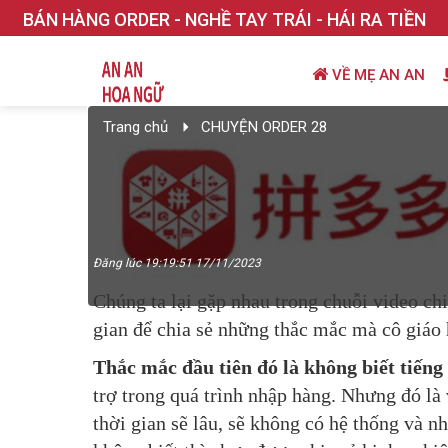
BÁN HÀNG ORDER - NGHỀ TAY TRÁI - HÁI RA TIỀN
VỀ MẸ AN AN
Trang chủ
CHUYỆN ORDER 28
Đăng lúc 19:19:51 17/11/2023
Chúng ta lại gặp nhau trong chuỗi video c
gian để chia sẻ những thắc mắc mà cô giáo
Thắc mắc đầu tiên đó là không biết tiến
trợ trong quá trình nhập hàng. Nhưng đó là 
thời gian sẽ lâu, sẽ không có hệ thống và n