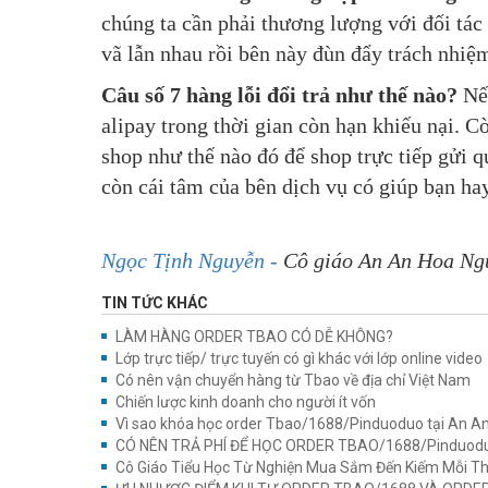
chúng ta cần phải thương lượng với đối tác
vã lẫn nhau rồi bên này đùn đẩy trách nhiệ
Câu số 7 hàng lỗi đổi trả như thế nào?
Nếu
alipay trong thời gian còn hạn khiếu nại. Cò
shop như thế nào đó để shop trực tiếp gửi 
còn cái tâm của bên dịch vụ có giúp bạn hay
Ngọc Tịnh Nguyễn -
Cô giáo An An Hoa N
TIN TỨC KHÁC
LÀM HÀNG ORDER TBAO CÓ DỄ KHÔNG?
Lớp trực tiếp/ trực tuyến có gì khác với lớp online video
Có nên vận chuyển hàng từ Tbao về địa chỉ Việt Nam
Chiến lược kinh doanh cho người ít vốn
Vì sao khóa học order Tbao/1688/Pinduoduo tại An An
CÓ NÊN TRẢ PHÍ ĐỂ HỌC ORDER TBAO/1688/Pinduodu
Cô Giáo Tiểu Học Từ Nghiện Mua Sắm Đến Kiếm Mỗi Thán