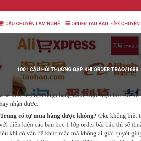
CÂU CHUYỆN LÀM NGHỀ
ORDER TAO BAO
CHUYỆN 
1001 CÂU HỎI THƯỜNG GẶP KHI ORDER TBAO/1688
hia sẻ kinh nghiệm nhập hàng được thực hiện bởi An An
 hay nhận được.
g Trung có tự mua hàng được không?
Oke không biết t
với điều kiện các bạn học 1 lớp order bài bản thì sẽ t
hiều khi có vấn đề khúc mắc mà không ai giải quyết giúp