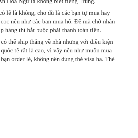
 An Hoa Ngữ là không biết tiếng Trung.
ó lẽ là không, cho dù là các bạn tự mua hay
ền cọc nếu như các bạn mua hộ. Để mà chờ nhận
p hàng thì bắt buộc phải thanh toán tiền.
có thể ship thẳng về nhà nhưng với điều kiện
p quốc tế rất là cao, vì vậy nếu như muốn mua
bạn order lẻ, không nên dùng thẻ visa ha. Thẻ