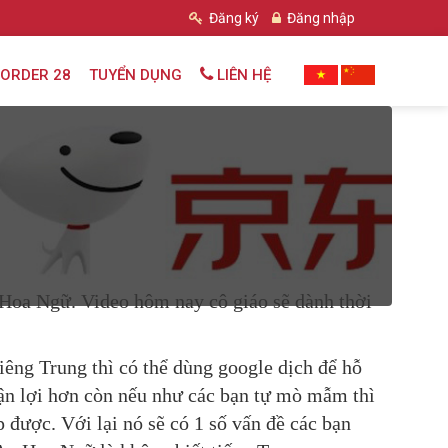
Đăng ký
Đăng nhập
ORDER 28
TUYỂN DỤNG
LIÊN HỆ
 Hoa Ngữ. Video hôm nay cô giáo sẽ dành thời
iêng Trung thì có thể dùng google dịch để hỗ
huận lợi hơn còn nếu như các bạn tự mò mẫm thì
 được. Với lại nó sẽ có 1 số vấn đề các bạn