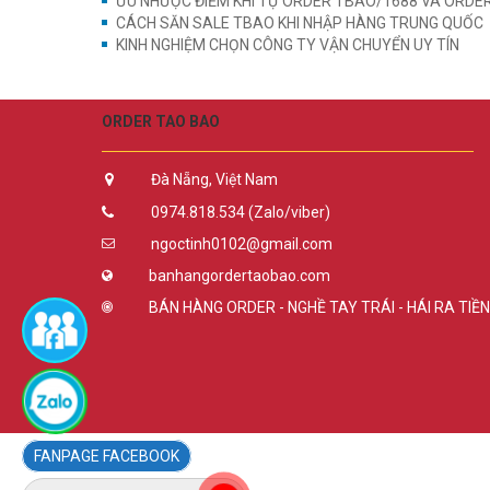
ƯU NHƯỢC ĐIỂM KHI TỰ ORDER TBAO/1688 VÀ ORDER
CÁCH SĂN SALE TBAO KHI NHẬP HÀNG TRUNG QUỐC
KINH NGHIỆM CHỌN CÔNG TY VẬN CHUYỂN UY TÍN
ORDER TAO BAO
Đà Nẵng, Việt Nam
0974.818.534 (Zalo/viber)
ngoctinh0102@gmail.com
banhangordertaobao.com
BÁN HÀNG ORDER - NGHỀ TAY TRÁI - HÁI RA TIỀN
FACEBOOK