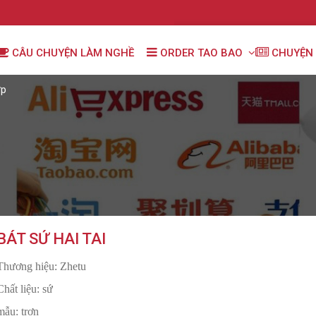
CÂU CHUYỆN LÀM NGHỀ
ORDER TAO BAO
CHUYỆN 
ợp
BÁT SỨ HAI TAI
Thương hiệu: Zhetu
Chất liệu: sứ
mẫu: trơn