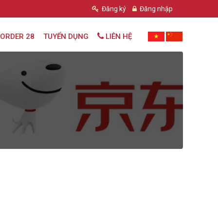
Đăng ký
Đăng nhập
ORDER 28
TUYỂN DỤNG
LIÊN HỆ