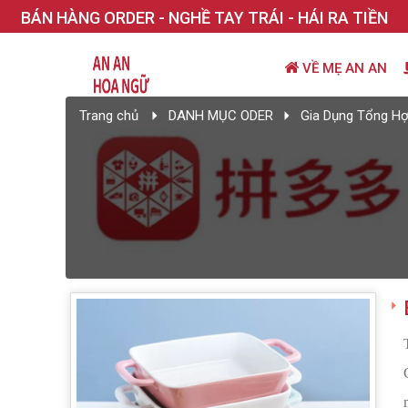
BÁN HÀNG ORDER - NGHỀ TAY TRÁI - HÁI RA TIỀN
VỀ MẸ AN AN
Trang chủ
DANH MỤC ODER
Gia Dụng Tổng H