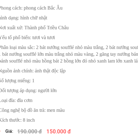
Phong cách: phong cách Bắc Âu
hình dạng: hình chữ nhật
Nơi xuất xứ: Thành phố Triều Châu
Yếu tố phổ biến: tươi và tươi
Phân loại màu sắc: 2 bát nướng soufflé nhỏ màu trắng, 2 bát nướng so
1 bát nướng soufflé lớn màu trắng nhỏ màu vàng, 2 găng tay nướng b
bánh soufflé nhỏ màu hồng bát 2 hồng lớn đỏ nhỏ xanh lam lớn xanh lá
Nguồn ảnh chính: ảnh thật độc lập
Số lượng miếng: 1
Đối tượng áp dụng: người lớn
Loại đĩa: đĩa cơm
Công nghệ bộ đồ ăn trà: men màu
Kích thước: 8 inch
190.000 đ
150.000 đ
Giá: