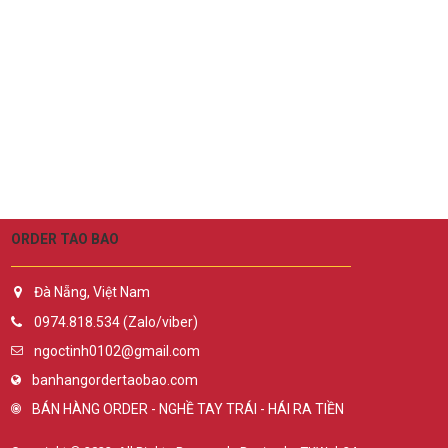
ORDER TAO BAO
Đà Nẵng, Việt Nam
0974.818.534 (Zalo/viber)
ngoctinh0102@gmail.com
banhangordertaobao.com
BÁN HÀNG ORDER - NGHỀ TAY TRÁI - HÁI RA TIỀN