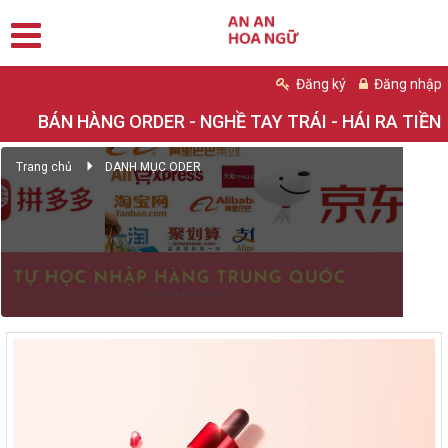
Đăng ký
Đăng nhập
BÁN HÀNG ORDER - NGHỀ TAY TRÁI - HÁI RA TIỀN
Trang chủ
DANH MỤC ODER