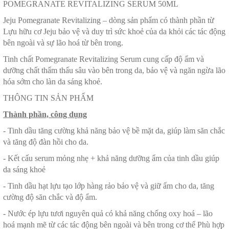
POMEGRANATE REVITALIZING SERUM 50ML
Jeju Pomegranate Revitalizing – dòng sản phẩm có thành phần từ
Lựu hữu cơ Jeju bảo vệ và duy trì sức khoẻ của da khỏi các tác động
bên ngoài và sự lão hoá từ bên trong.
Tinh chất Pomegranate Revitalizing Serum cung cấp độ ẩm và
dưỡng chất thẩm thấu sâu vào bên trong da, bảo vệ và ngăn ngừa lão
hóa sớm cho làn da sáng khoẻ.
THÔNG TIN SẢN PHẨM
Thành phần, công dụng
- Tinh dầu tăng cường khả năng bảo vệ bề mặt da, giúp làm săn chắc
và tăng độ đàn hồi cho da.
- Kết cấu serum mỏng nhẹ + khả năng dưỡng ẩm của tinh dầu giúp
da sáng khoẻ
- Tinh dầu hạt lựu tạo lớp hàng rảo bảo vệ và giữ ẩm cho da, tăng
cường độ săn chắc và độ ẩm.
- Nước ép lựu tươi nguyên quả có khả năng chống oxy hoá – lão
hoá mạnh mẽ từ các tác động bên ngoài và bên trong cơ thể Phù hợp