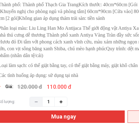
Thành phố: Thành phố Thạch Gia TrangKích thước: 40cm*60cm [Gói 
[Khuyến nghị cho phòng ngủ và phòng tắm] 60cm*90cm [Cửa vào] 80
cm [2 gói]Không gian áp dụng thảm trải sàn: tiền sảnh
Phân loại màu: Liu Ling Han Mo Antijaca Thế giới động vật Antiya
nhà thú cưng dễ thương Thành phố xanh Antiya Vàng Tràn đầy sức số
Hươu đỏ Đi tắm với phong cách xanh vĩnh cửu, màu xám những ngọn n
lớn, con vịt sông băng xanh Shiba, chú mèo hạnh phúcQuy trình: dệt má
phẩm (nhân dân tệ/cái)
Loại làm sạch: có thể giặt bằng tay, có thể giặt bằng máy, giặt khô châ
Các tình huống áp dụng: sử dụng tại nhà
120.000 đ
110.000 đ
Giá:
Số lượng:
Mua ngay