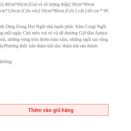
2] 40cm*60cm [Giá và số lượng thấp] 50cm*80cm
cm*120cm [Cửa vào] 50cm*80cm [Gói 2 cái ] 60 cm * 90
 Xanh Ding Dong Hut Ngôi nhà hạnh phúc Xám Corgi Ngôi
ng mỗi ngày Chú mèo vui vẻ và dễ thương Giờ tắm Antiya
úi, những vòng tròn thơm màu xám, những ngôi sao rộng
yPhương thức bán thảm trải sàn: thảm trải sàn thành
n không
Thêm vào giỏ hàng