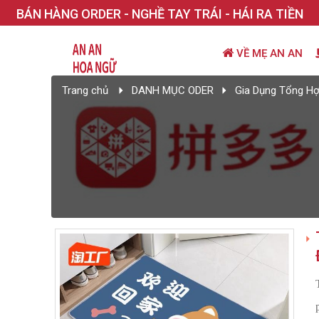
BÁN HÀNG ORDER - NGHỀ TAY TRÁI - HÁI RA TIỀN
VỀ MẸ AN AN
Trang chủ
DANH MỤC ODER
Gia Dụng Tổng H