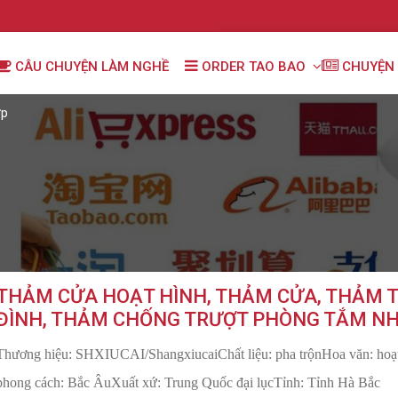
CÂU CHUYỆN LÀM NGHỀ
ORDER TAO BAO
CHUYỆN 
ợp
THẢM CỬA HOẠT HÌNH, THẢM CỬA, THẢM 
ĐÌNH, THẢM CHỐNG TRƯỢT PHÒNG TẮM NH
Thương hiệu: SHXIUCAI/ShangxiucaiChất liệu: pha trộnHoa văn: hoạt
phong cách: Bắc ÂuXuất xứ: Trung Quốc đại lụcTỉnh: Tỉnh Hà Bắc