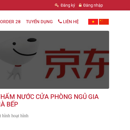
Đăng ký
Đăng nhập
ORDER 28
TUYỂN DỤNG
LIÊN HỆ
THẤM NƯỚC CỬA PHÒNG NGỦ GIA
À BẾP
 hình hoạt hình