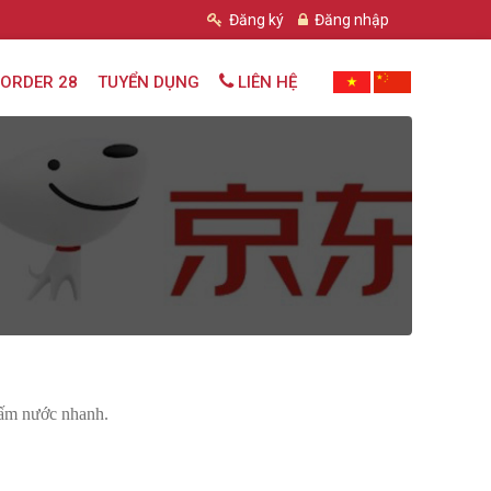
Đăng ký
Đăng nhập
ORDER 28
TUYỂN DỤNG
LIÊN HỆ
thấm nước nhanh.