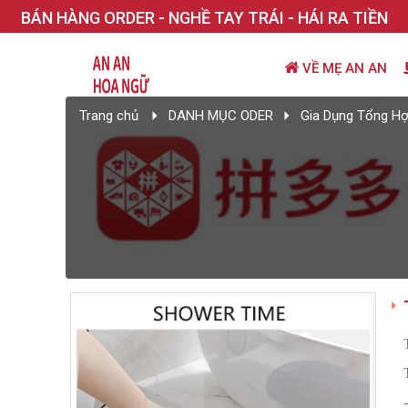
BÁN HÀNG ORDER - NGHỀ TAY TRÁI - HÁI RA TIỀN
VỀ MẸ AN AN
Trang chủ
DANH MỤC ODER
Gia Dụng Tổng H