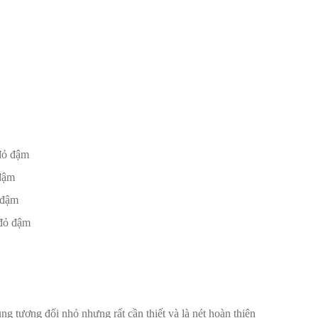
 đỏ đậm
 đậm
 đậm
 đỏ đậm
g tương đối nhỏ nhưng rất cần thiết và là nét hoàn thiện