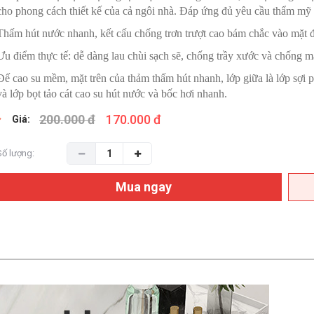
cho phong cách thiết kế của cả ngôi nhà. Đáp ứng đủ yêu cầu thẩm mỹ v
Thấm hút nước nhanh, kết cấu chống trơn trượt cao bám chắc vào mặt đất
Ưu điểm thực tế: dễ dàng lau chùi sạch sẽ, chống trầy xước và chống m
Đế cao su mềm, mặt trên của thảm thấm hút nhanh, lớp giữa là lớp sợi 
và lớp bọt tảo cát cao su hút nước và bốc hơi nhanh.
200.000 đ
170.000 đ
Giá:
Số lượng:
Mua ngay