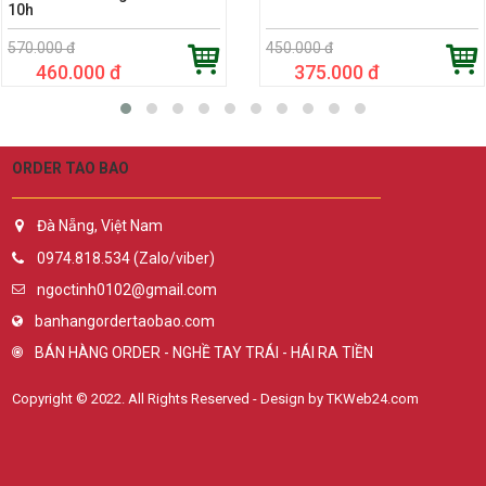
10h
570.000 đ
450.000 đ
460.000 đ
375.000 đ
ORDER TAO BAO
Đà Nẵng, Việt Nam
0974.818.534 (Zalo/viber)
ngoctinh0102@gmail.com
banhangordertaobao.com
BÁN HÀNG ORDER - NGHỀ TAY TRÁI - HÁI RA TIỀN
Copyright © 2022. All Rights Reserved - Design by TKWeb24.com