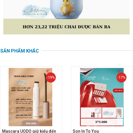
SẢN PHẨM KHÁC
-19%
-17%
Mascara UODO giữ kiểu đến
Son In To You