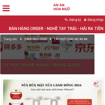
Đăng ký
Đăng nhập
BÁN HÀNG ORDER - NGHỀ TAY TRÁI - HÁI RA TIỀN
Trang chủ
DANH MỤC ODER
LÀM ĐẸP CÙNG MẸ AN AN