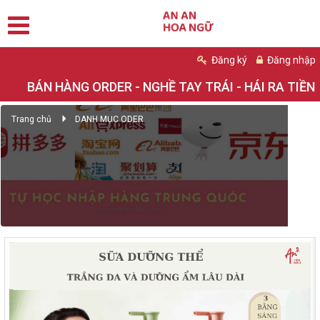
Đăng ký
Đăng nhập
BÁN HÀNG ORDER - NGHỀ TAY TRÁI - HÁI RA TIỀN
Trang chủ
DANH MỤC ODER