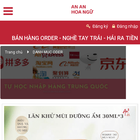
Đăng ký
Đăng nhập
BÁN HÀNG ORDER - NGHỀ TAY TRÁI - HÁI RA TIỀN
Trang chủ
DANH MỤC ODER