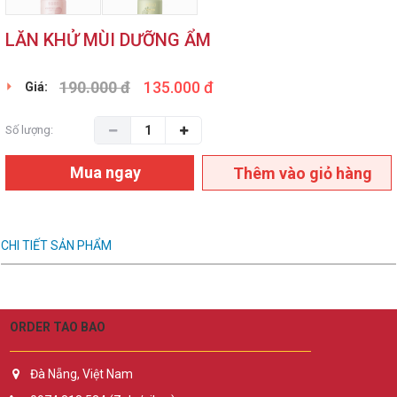
LĂN KHỬ MÙI DƯỠNG ẨM
190.000 đ
135.000 đ
Giá:
Số lượng:
Mua ngay
Thêm vào giỏ hàng
CHI TIẾT SẢN PHẨM
ORDER TAO BAO
Đà Nẵng, Việt Nam