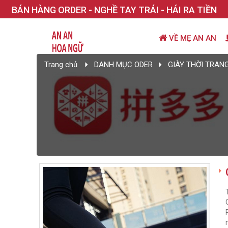
BÁN HÀNG ORDER - NGHỀ TAY TRÁI - HÁI RA TIỀN
VỀ MẸ AN AN
Trang chủ
DANH MỤC ODER
GIÀY THỜI TRAN