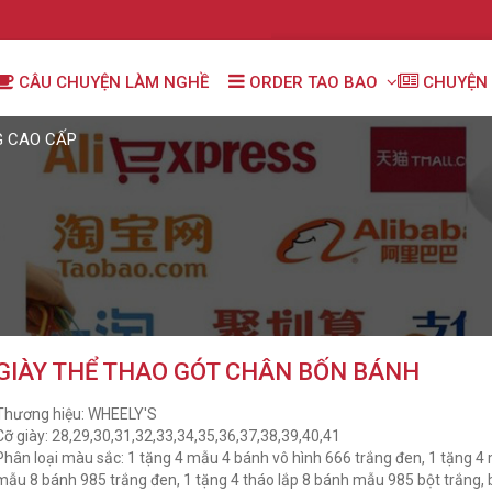
CÂU CHUYỆN LÀM NGHỀ
ORDER TAO BAO
CHUYỆN 
G CAO CẤP
GIÀY THỂ THAO GÓT CHÂN BỐN BÁNH
Thương hiệu: WHEELY'S
Cỡ giày: 28,29,30,31,32,33,34,35,36,37,38,39,40,41
Phân loại màu sắc: 1 tặng 4 mẫu 4 bánh vô hình 666 trắng đen, 1 tặng 4 
mẫu 8 bánh 985 trắng đen, 1 tặng 4 tháo lắp 8 bánh mẫu 985 bột trắng,