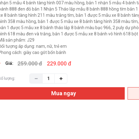
nhận 5 mẫu 4 bánh tàng hình 007 màu hồng, bắn 1 nhận 5 mẫu 4 bánh tà
bánh 888 đen đỏ bắn 1 Nhận 5 Tháo lắp mẫu 8 bánh 888 hồng tím bắn 1 
xe 8 bánh tàng hình 211 màu trắng tím, bắn 1 được 5 mẫu xe 8 bánh tà
hình 358 màu hồng, bắn 1 được 5 mẫu xe 8 bánh tàng hình 358 màu tím,
bắn 1 được 5 mẫu xe 8 bánh tháo lắp 8 bánh màu bạc 966, 2 puly dự ph
hình 618 màu đen và trắng, bắn 1 được 5 mẫu xe 8 bánh vô hình 618 bột
Mã sản phẩm: J29
Đối tượng áp dụng: nam, nữ, trẻ em
Phong cách: giày cao gót bốn bánh
259.000 đ
229.000 đ
Giá:
Số lượng:
Mua ngay