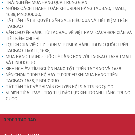
TRẢI NGHIỆM MUA HÀNG QUA TRUNG GIAN
NHỮNG CÁCH THANH TOÁN KHI ORDER HÀNG TAOBAO, TMALL,
1688, PINDUODUO,...
TẤT TẦN TẬT BÍ QUYẾT SĂN SALE HIỆU QUẢ VÀ TIẾT KIỆM TRÊN
TAOBAO
VẬN CHUYỂN HÀNG TỪ TAOBAO VỀ VIỆT NAM: CÁCH ĐƠN GIẢN VÀ
TIẾT KIỆM CHI PHÍ
LỢI ÍCH CỦA VIỆC TỰ ORDER/ TỰ MUA HÀNG TRUNG QUỐC TRÊN
TAOBAO, TMALL, 1688,...
MUA HÀNG TRUNG QUỐC DỄ DÀNG HƠN VỚI TAOBAO, 1688 TMALL
VÀ PINDUODUO
KINH NGHIỆM TÌM NGUỒN HÀNG TỐT TRÊN TAOBAO VÀ 1688
NÊN CHỌN ORDER HỘ HAY TỰ ORDER KHI MUA HÀNG TRÊN
TAOBAO, 1688, PINDUODUO,...
TẤT TẦN TẬT VỀ PHÍ VẬN CHUYỂN NỘI ĐỊA TRUNG QUỐC
VÍ ĐIỆN TỬ ALIPAY - TRỢ THỦ ĐẮC LỰC KINH DOANH HÀNG TRUNG
QUỐC
ORDER TAO BAO