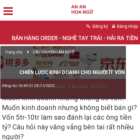
Đăng ký
Đăng nhập
BÁN HÀNG ORDER - NGHỀ TAY TRÁI - HÁI RA TIỀN
Trang chủ
CÂU CHUYỆN LÀM NGHỀ
CHIẾN LƯỢC KINH DOANH CHO NGƯỜI ÍT VỐN
Đăng lúc 16:44:21 25/11/2022
Muốn kinh doanh nhưng không có vốn?
Muốn kinh doanh nhưng không biết bán gì?
Vốn 5tr-10tr làm sao đánh lại các ông tiền
tỷ? Câu hỏi này văng vẳng bên tai rất nhiều
người?