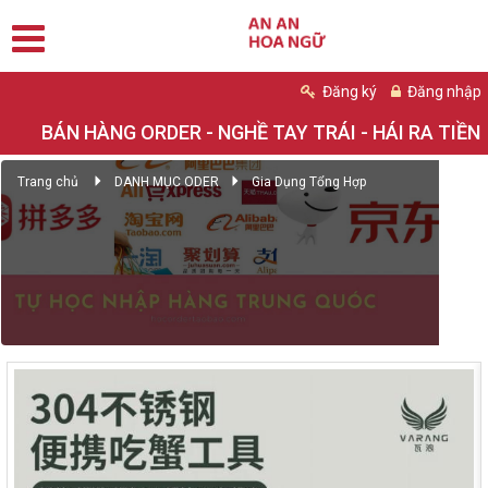
Đăng ký
Đăng nhập
BÁN HÀNG ORDER - NGHỀ TAY TRÁI - HÁI RA TIỀN
Trang chủ
DANH MỤC ODER
Gia Dụng Tổng Hợp