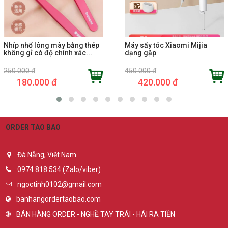
Nhíp nhổ lông mày bằng thép
Máy sấy tóc Xiaomi Mijia
không gỉ có độ chính xác...
dạng gập
250.000 đ
450.000 đ
180.000 đ
420.000 đ
ORDER TAO BAO
Đà Nẵng, Việt Nam
0974.818.534 (Zalo/viber)
ngoctinh0102@gmail.com
banhangordertaobao.com
BÁN HÀNG ORDER - NGHỀ TAY TRÁI - HÁI RA TIỀN